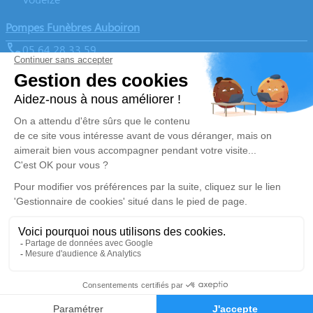
Pompes Funèbres Auboiron
05 64 28 33 59
pf.auboiron@gmail.com
67 Avenue de la République - 23110 - Évaux-les-Bains
4.9/5 - 50 avis
Nos Services
Liens utiles
Organiser des Obsèques
Avis de décès
Monuments funéraires
Demande de rendez-vous en
agence
Services aux familles
Nos réseaux sociaux
Mentions légales
Politique de traitement des données personnelles
Politique d’utilisation des cookies
Gestionnaire de cookies
Zone d'intervention
05 64 28 33 59
Demande de devis
Réalisation et référencement par