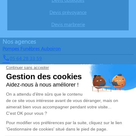
Devis prévoyance
Devis marbrerie
Nos agences
Pompes Funèbres Auboiron
05 64 28 33 59
4 Avenue Georges Clemenceau – 23170 – Chambon-sur-
Voueize
Pompes Funèbres Auboiron
05 64 28 33 59
pf.auboiron@gmail.com
67 Avenue de la République – 23110 – Évaux-les-Bains
4.9/5 – 50 avis
Nos Services
Liens utiles
Organiser des Obsèques
Avis de décès