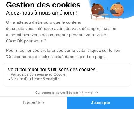
Voueize
Pompes Funèbres Auboiron
05 64 28 33 59
pf.auboiron@gmail.com
67 Avenue de la République – 23110 – Évaux-les-Bains
4.9/5 – 50 avis
Nos Services
Liens utiles
Organiser des Obsèques
Avis de décès
Monuments funéraires
Demande de rendez-vous en
agence
Services aux familles
Nos réseaux sociaux
Mentions légales
05 64 28 33 59
Demande de devis
Politique de traitement des données personnelles
Politique d’utilisation des cookies
Gestionnaire de cookies
Zone d'intervention