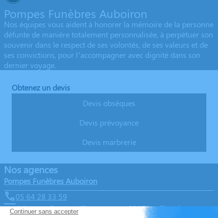
Pompes Funèbres Auboiron
Nos équipes vous aident à honorer la mémoire de la personne
défunte de manière totalement personnalisée, à perpétuer son
souvenir dans le respect de ses volontés, de ses valeurs et de
ses convictions, pour l’accompagner avec dignité dans son
dernier voyage.
Obtenez un devis
Devis obsèques
Devis prévoyance
Devis marbrerie
Nos agences
Pompes Funèbres Auboiron
05 64 28 33 59
4 Avenue Georges Clemenceau – 23170 – Chambon-sur-