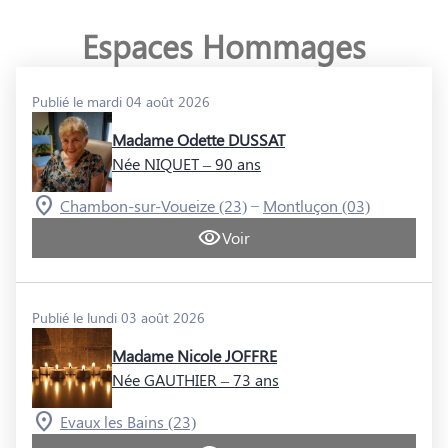
Espaces Hommages
Publié le mardi 04 août 2026
Madame Odette DUSSAT
Née NIQUET
– 90 ans
–
Chambon-sur-Voueize (23)
Montluçon (03)
Voir
Publié le lundi 03 août 2026
Madame Nicole JOFFRE
Née GAUTHIER
– 73 ans
Evaux les Bains (23)