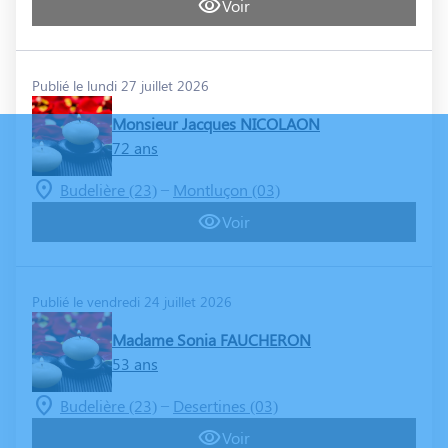
Voir
Publié le lundi 27 juillet 2026
Monsieur Jacques NICOLAON
72 ans
–
Budelière (23)
Montluçon (03)
Voir
Publié le vendredi 24 juillet 2026
Madame Sonia FAUCHERON
53 ans
–
Budelière (23)
Desertines (03)
Voir