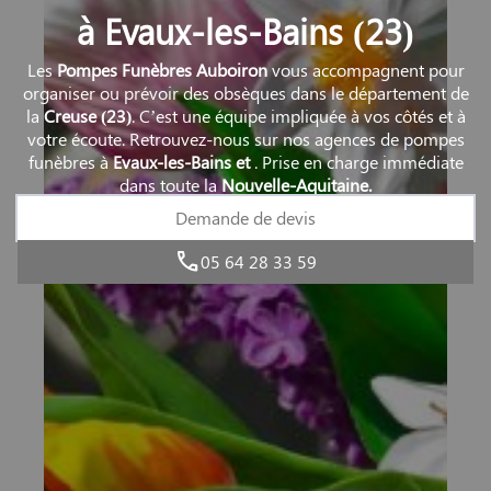
à Evaux-les-Bains (23)
Les
Pompes Funèbres Auboiron
vous accompagnent pour
organiser ou prévoir des obsèques dans le département de
la
Creuse
(23)
. C’est une équipe impliquée à vos côtés et à
votre écoute. Retrouvez-nous sur nos agences de pompes
funèbres à
Evaux-les-Bains et
. Prise en charge immédiate
dans toute la
Nouvelle-Aquitaine.
Demande de devis
05 64 28 33 59