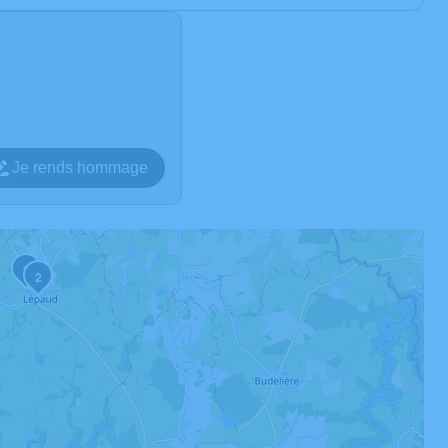
Je rends hommage
3
2