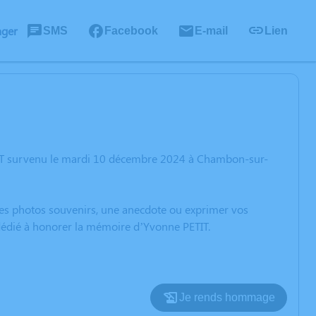
ager
SMS
Facebook
E-mail
Lien
TIT survenu le mardi 10 décembre 2024 à Chambon-sur-
 des photos souvenirs, une anecdote ou exprimer vos
 dédié à honorer la mémoire d’Yvonne PETIT.
Je rends hommage