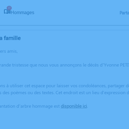
17
Part
Hommages
a famille
hers amis,
grande tristesse que nous vous annonçons le décès d’Yvonne PE
ns à utiliser cet espace pour laisser vos condoléances, partager
s des poèmes ou des textes. Cet endroit est un lieu d'expression
lantation d’arbre hommage est
disponible ici
.