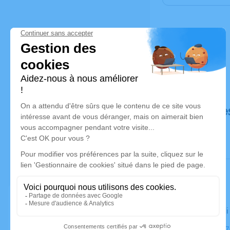
Déroulé de
Le vendred
Église, 231