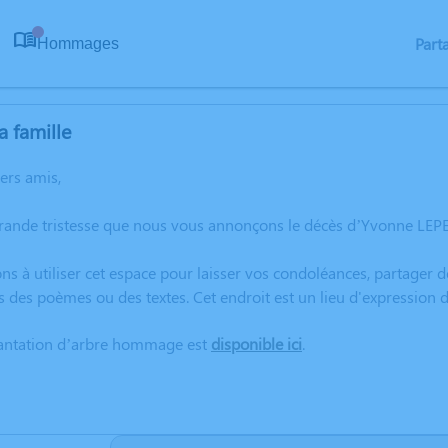
Part
Hommages
0
a famille
hers amis,
rande tristesse que nous vous annonçons le décès d’Yvonne LEPEI
ns à utiliser cet espace pour laisser vos condoléances, partager
s des poèmes ou des textes. Cet endroit est un lieu d'expression
lantation d’arbre hommage est
disponible ici
.