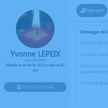
Faire-part
Message de l
Chère famille, c
Yvonne LEPEIX
C’est avec une g
née LEGRAND
décédée le 14 février 2022 à l'âge de 90
Nous vous invito
ans
pensées à traver
Un service de p
Je rends hommage