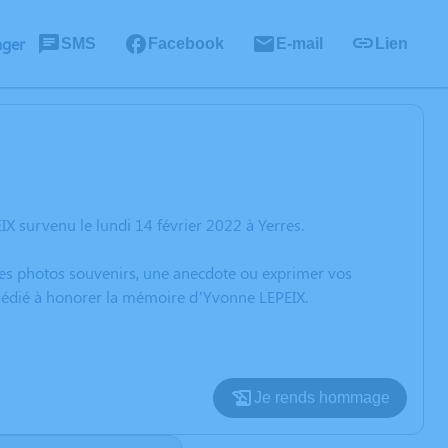
ager
SMS
Facebook
E-mail
Lien
X survenu le lundi 14 février 2022 à Yerres.
 des photos souvenirs, une anecdote ou exprimer vos
 dédié à honorer la mémoire d’Yvonne LEPEIX.
Je rends hommage