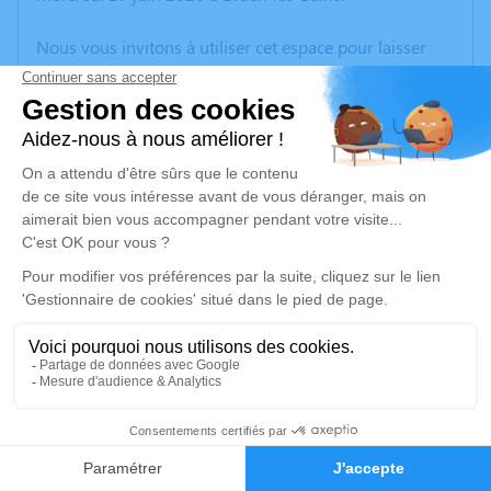
Nous vous invitons à utiliser cet espace pour laisser
vos condoléances, partager des photos souvenirs, une
anecdote ou exprimer vos pensées à travers des
poèmes ou des textes. Cet endroit est un lieu
d'expression dédié à honorer la mémoire d’Yvette
BARDET.
Un service de plantation d’arbre hommage est
disponible ici
.
Je rends hommage
Cérémonie religieuse
vendredi 19 juin 2026 à 10h30
11
Église de Chambon-sur-Voueize
23170 Chambon-sur-Voueize
Faire-part
Hommages