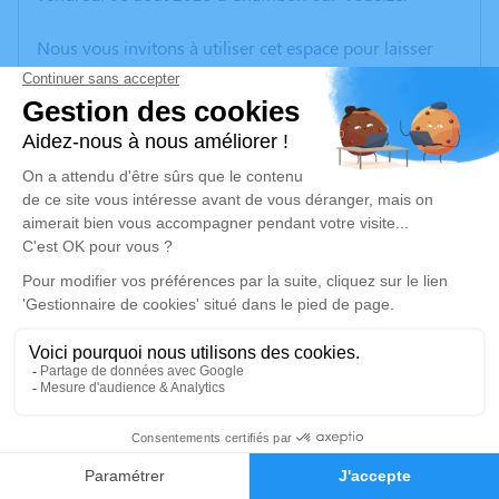
Nous vous invitons à utiliser cet espace pour laisser
vos condoléances, partager des photos souvenirs, une
anecdote ou exprimer vos pensées à travers des
poèmes ou des textes. Cet endroit est un lieu
d'expression dédié à honorer la mémoire de Violette
FAUX.
Un service de plantation d’arbre hommage est
disponible ici
.
Je rends hommage
Cérémonie civile
Ce service se déroulera dans l'intimité familiale
2
Faire-part
Hommages
Je rends hommage