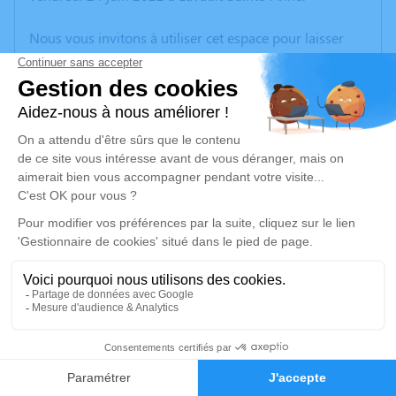
Nous vous invitons à utiliser cet espace pour laisser
vos condoléances, partager des photos souvenirs, une
anecdote ou exprimer vos pensées à travers des
poèmes ou des textes. Cet endroit est un lieu
d'expression dédié à honorer la mémoire de Valérie
CITRON.
Un service de plantation d’arbre hommage est
disponible ici
.
Je rends hommage
Cérémonie religieuse
vendredi 01 juillet 2022 à 10h00
27
Église de Bord-Saint-Georges
23230 Bord-Saint-Georges
Faire-part
Hommages