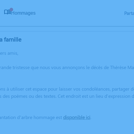
Part
Hommages
0
a famille
hers amis,
grande tristesse que nous vous annonçons le décès de Thérèse 
ns à utiliser cet espace pour laisser vos condoléances, partager
s des poèmes ou des textes. Cet endroit est un lieu d'expressio
lantation d’arbre hommage est
disponible ici
.