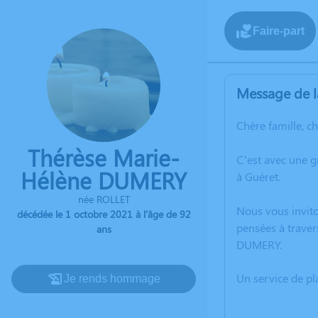
Faire-part
Message de l
Chère famille, c
Thérèse Marie-
C’est avec une 
Hélène DUMERY
à Guéret.
née ROLLET
Nous vous invito
décédée le 1 octobre 2021 à l'âge de 92
pensées à traver
ans
DUMERY.
Un service de p
Je rends hommage