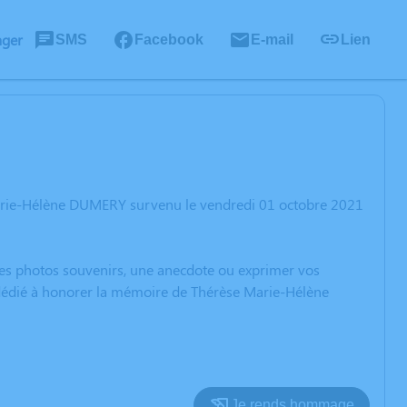
ager
SMS
Facebook
E-mail
Lien
Marie-Hélène DUMERY survenu le vendredi 01 octobre 2021
 des photos souvenirs, une anecdote ou exprimer vos
n dédié à honorer la mémoire de Thérèse Marie-Hélène
Je rends hommage