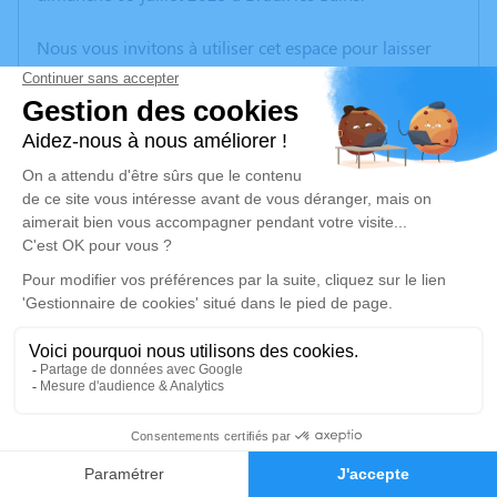
Nous vous invitons à utiliser cet espace pour laisser
vos condoléances, partager des photos souvenirs, une
anecdote ou exprimer vos pensées à travers des
poèmes ou des textes. Cet endroit est un lieu
d'expression dédié à honorer la mémoire de Suzanne
RAYNAUD.
Un service de plantation d’arbre hommage est
disponible ici
.
Je rends hommage
Cérémonie religieuse
jeudi 13 juillet 2023 à 10h30
3
Église de Évaux-les-Bains
23110 Évaux-les-Bains
Faire-part
Hommages