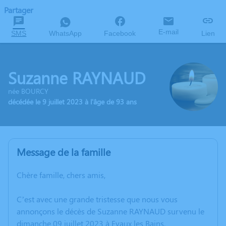
Partager
E-mail
SMS
WhatsApp
Facebook
Lien
Suzanne RAYNAUD
née BOURCY
décédée le 9 juillet 2023 à l'âge de 93 ans
Message de la famille
Chère famille, chers amis,
C’est avec une grande tristesse que nous vous
annonçons le décès de Suzanne RAYNAUD survenu le
dimanche 09 juillet 2023 à Evaux les Bains.