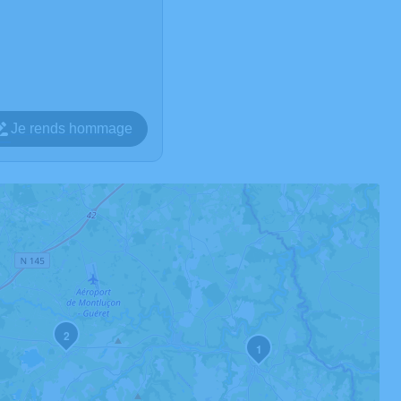
Je rends hommage
2
1