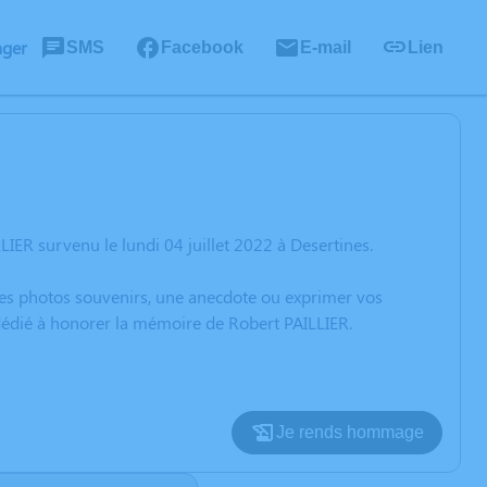
ager
SMS
Facebook
E-mail
Lien
IER survenu le lundi 04 juillet 2022 à Desertines.
 des photos souvenirs, une anecdote ou exprimer vos
 dédié à honorer la mémoire de Robert PAILLIER.
Je rends hommage