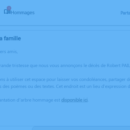
1
Part
Hommages
a famille
hers amis,
rande tristesse que nous vous annonçons le décès de Robert PAILL
ns à utiliser cet espace pour laisser vos condoléances, partager
s des poèmes ou des textes. Cet endroit est un lieu d'expression
lantation d’arbre hommage est
disponible ici
.