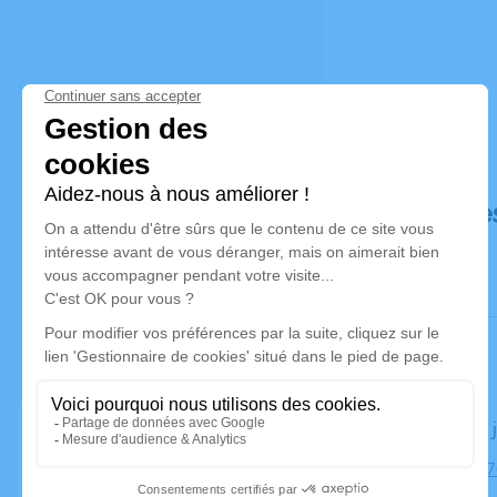
Déroulé de
Le jeudi 07
Église, 2317