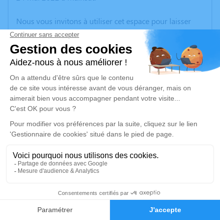
Nous vous invitons à utiliser cet espace pour laisser
vos condoléances, partager des photos souvenirs, une
anecdote ou exprimer vos pensées à travers des
poèmes ou des textes. Cet endroit est un lieu
d'expression dédié à honorer la mémoire de Renée
ROUX.
Un service de plantation d’arbre hommage est
disponible ici
.
Je rends hommage
Cérémonie religieuse
vendredi 27 mai 2022 à 10h00
2
Église de Évaux-les-Bains
23110 Évaux-les-Bains
Faire-part
Hommages