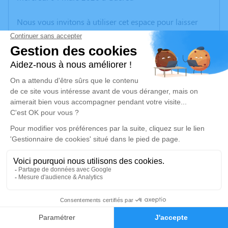
Nous vous invitons à utiliser cet espace pour laisser
vos condoléances, partager des photos souvenirs, une
anecdote ou exprimer vos pensées à travers des
poèmes ou des textes. Cet endroit est un lieu
d'expression dédié à honorer la mémoire de René
GATIER.
Un service de plantation d’arbre hommage est
disponible ici
.
Je rends hommage
Cérémonie civile
samedi 07 mars 2026 à 14h30
3
Cimetière de Sannat
23110 Sannat
Faire-part
Hommages