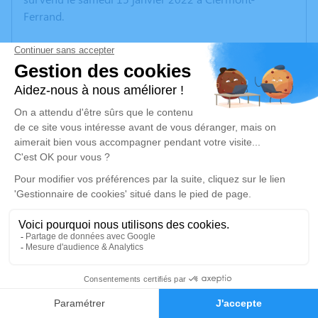
Ferrand.
Nous vous invitons à utiliser cet espace pour laisser
vos condoléances, partager des photos souvenirs, une
anecdote ou exprimer vos pensées à travers des
poèmes ou des textes. Cet endroit est un lieu
d'expression dédié à honorer la mémoire de
Raymonde SAUVESTRE.
Un service de plantation d’arbre hommage est
disponible ici
.
Je rends hommage
Cérémonie religieuse
6
mercredi 19 janvier 2022 à 14h30
Église Saint Georges de Néris-les-Bains
Faire-part
Hommages
03310 Néris-les-Bains