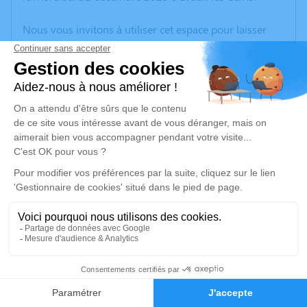
Nous vous invitons à utiliser cet espace pour laisser
vos condoléances, partager des photos souvenirs, une
anecdote ou exprimer vos pensées à travers des
poèmes ou des textes. Cet endroit est un lieu
d'expression dédié à honorer la mémoire de François
BONNEAUD.
Un service de plantation d’arbre hommage est
disponible ici
.
Je rends hommage
Cérémonie religieuse
Ce service se déroulera dans l'intimité familiale
6
Faire-part
Hommages
Je rends hommage