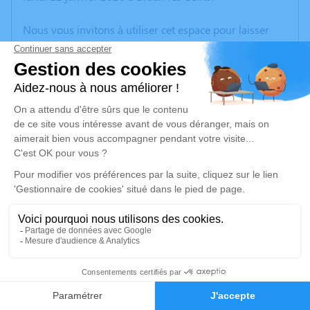
Nous vous invitons à utiliser cet espace pour laisser
vos condoléances, partager des photos souvenirs, une
anecdote ou exprimer vos pensées à travers des
poèmes ou des textes. Cet endroit est un lieu
d'expression dédié à honorer la mémoire d’Olivier
GACHON.
Un service de plantation d’arbre hommage est
disponible ici
.
Je rends hommage
Cérémonie civile
Ce service se déroulera dans l'intimité familiale
3
Faire-part
Hommages
Je rends hommage