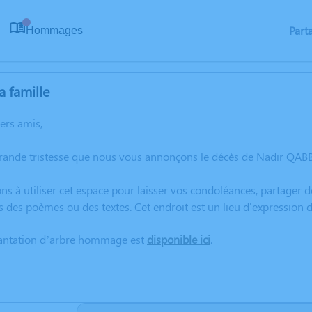
Part
Hommages
0
a famille
hers amis,
grande tristesse que nous vous annonçons le décès de Nadir QAB
ns à utiliser cet espace pour laisser vos condoléances, partager
s des poèmes ou des textes. Cet endroit est un lieu d'expressio
lantation d’arbre hommage est
disponible ici
.