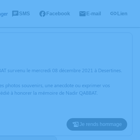
ager
SMS
Facebook
E-mail
Lien
BAT survenu le mercredi 08 décembre 2021 à Desertines.
 des photos souvenirs, une anecdote ou exprimer vos
n dédié à honorer la mémoire de Nadir QABBAT.
Je rends hommage