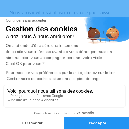
Nous vous invitons à utiliser cet espace pour laisser
vos condoléances, partager des photos souvenirs, une
anecdote ou exprimer vos pensées à travers des
poèmes ou des textes. Cet endroit est un lieu
d'expression dédié à honorer la mémoire de Monique
CARON.
Un service de plantation d’arbre hommage est
disponible ici
.
Je rends hommage
Cérémonie religieuse
vendredi 21 mars 2025 à 09h30
1
Église de Chambon-sur-Voueize
23170 Chambon-sur-Voueize
Faire-part
Hommages