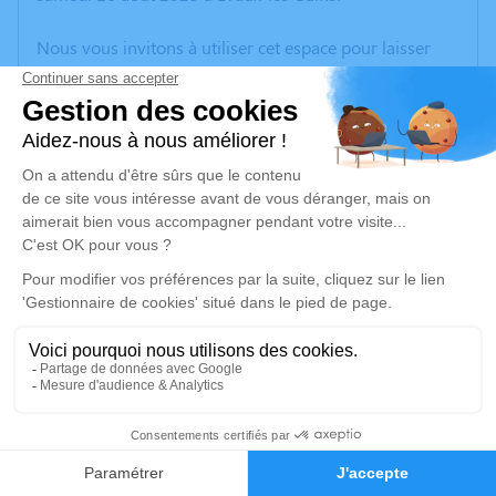
Nous vous invitons à utiliser cet espace pour laisser
vos condoléances, partager des photos souvenirs, une
anecdote ou exprimer vos pensées à travers des
poèmes ou des textes. Cet endroit est un lieu
d'expression dédié à honorer la mémoire de Michelle
CHAUBIER.
Un service de plantation d’arbre hommage est
disponible ici
.
Je rends hommage
Cérémonie religieuse
vendredi 22 août 2025 à 14h30
3
Église Saint Maurice de Teillet-Argenty
03410 Teillet-Argenty
Faire-part
Hommages