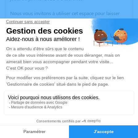
Nous vous invitons à utiliser cet espace pour laisser
vos condoléances, partager des photos souvenirs, une
anecdote ou exprimer vos pensées à travers des
poèmes ou des textes. Cet endroit est un lieu
d'expression dédié à honorer la mémoire de Michel
TOURAND.
Un service de plantation d’arbre hommage est
disponible ici
.
Je rends hommage
Cérémonie religieuse
lundi 10 janvier 2022 à 14h30
1
Église de Fontanières
23110 Fontanières
Faire-part
Hommages