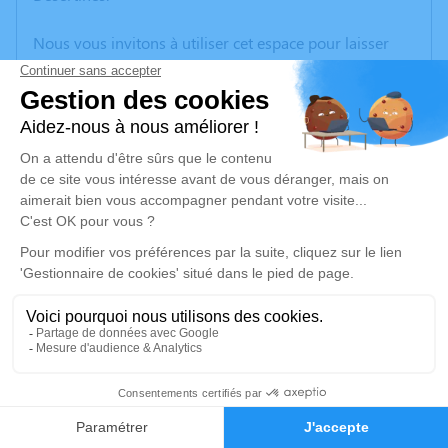
Nous vous invitons à utiliser cet espace pour laisser
vos condoléances, partager des photos souvenirs, une
anecdote ou exprimer vos pensées à travers des
poèmes ou des textes. Cet endroit est un lieu
d'expression dédié à honorer la mémoire de Martine
SCHNEIDER.
Un service de plantation d’arbre hommage est
disponible ici
.
Je rends hommage
Cérémonie civile
Ce service se déroulera dans l'intimité familiale
78
Faire-part
Hommages
Je rends hommage