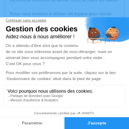
Nous vous invitons à utiliser cet espace pour laisser
vos condoléances, partager des photos souvenirs, une
anecdote ou exprimer vos pensées à travers des
poèmes ou des textes. Cet endroit est un lieu
d'expression dédié à honorer la mémoire de Marthe
Madeleine PLANTIER.
Un service de plantation d’arbre hommage est
disponible ici
.
Je rends hommage
Cérémonie civile
mercredi 23 février 2022 à 15h00
1
Cimetière de Évaux-les-Bains
23110 Évaux-les-Bains
Faire-part
Hommages