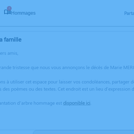
2
Part
Hommages
a famille
hers amis,
rande tristesse que nous vous annonçons le décès de Marie MERC
ns à utiliser cet espace pour laisser vos condoléances, partager
s des poèmes ou des textes. Cet endroit est un lieu d'expressio
lantation d’arbre hommage est
disponible ici
.