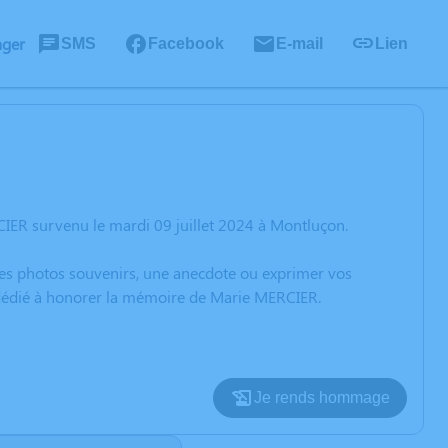
ager
SMS
Facebook
E-mail
Lien
IER survenu le mardi 09 juillet 2024 à Montluçon.
 des photos souvenirs, une anecdote ou exprimer vos
n dédié à honorer la mémoire de Marie MERCIER.
Je rends hommage