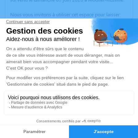
Nous vous invitons à utiliser cet espace pour laisser
vos condoléances, partager des photos souvenirs, une
anecdote ou exprimer vos pensées à travers des
poèmes ou des textes. Cet endroit est un lieu
d'expression dédié à honorer la mémoire de Marie-
Madeleine NEBOUT.
Un service de plantation d’arbre hommage est
disponible ici
.
Je rends hommage
Cérémonie religieuse
vendredi 12 juin 2026 à 10h00
7
Église de Chambon-sur-Voueize
23170 Chambon-sur-Voueize
Faire-part
Hommages