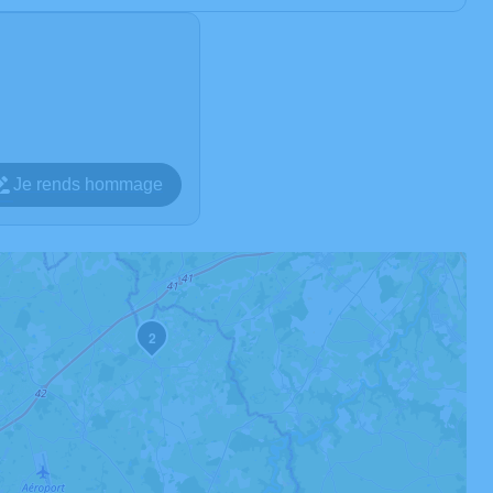
Je rends hommage
2