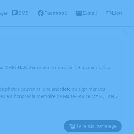
ager
SMS
Facebook
E-mail
Lien
uise MARCHAND survenu le mercredi 19 février 2025 à
 des photos souvenirs, une anecdote ou exprimer vos
on dédié à honorer la mémoire de Marie-Louise MARCHAND.
Je rends hommage