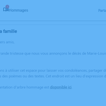
1
Part
Hommages
a famille
hers amis,
grande tristesse que nous vous annonçons le décès de Marie-Lo
ns à utiliser cet espace pour laisser vos condoléances, partager
rs des poèmes ou des textes. Cet endroit est un lieu d'expressi
lantation d’arbre hommage est
disponible ici
.