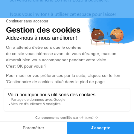
Nous vous invitons à utiliser cet espace pour laisser
vos condoléances, partager des photos souvenirs, une
anecdote ou exprimer vos pensées à travers des
poèmes ou des textes. Cet endroit est un lieu
d'expression dédié à honorer la mémoire de Marie-
Louise DESFORGES.
Un service de plantation d’arbre hommage est
disponible ici
.
Je rends hommage
Cérémonie religieuse
mercredi 19 mars 2025 à 14h30
4
Église de Lépaud
23170 Lépaud
Faire-part
Hommages