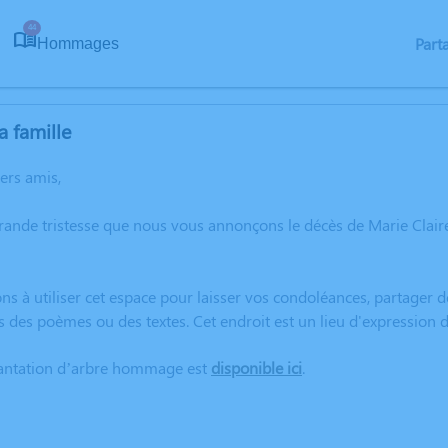
44
Part
Hommages
a famille
hers amis,
rande tristesse que nous vous annonçons le décès de Marie Clai
ns à utiliser cet espace pour laisser vos condoléances, partager
s des poèmes ou des textes. Cet endroit est un lieu d'expressio
lantation d’arbre hommage est
disponible ici
.