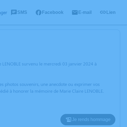
ager
SMS
Facebook
E-mail
Lien
re LENOBLE survenu le mercredi 03 janvier 2024 à
 des photos souvenirs, une anecdote ou exprimer vos
n dédié à honorer la mémoire de Marie Claire LENOBLE.
Je rends hommage