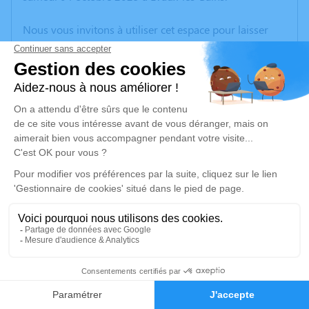
Nous vous invitons à utiliser cet espace pour laisser
vos condoléances, partager des photos souvenirs, une
anecdote ou exprimer vos pensées à travers des
poèmes ou des textes. Cet endroit est un lieu
d'expression dédié à honorer la mémoire de Marcelle
MAGNIER.
Un service de plantation d’arbre hommage est
disponible ici
.
Je rends hommage
Cérémonie religieuse
mercredi 08 octobre 2025 à 14h30
1
Église de Lussat
23170 Lussat
Faire-part
Hommages