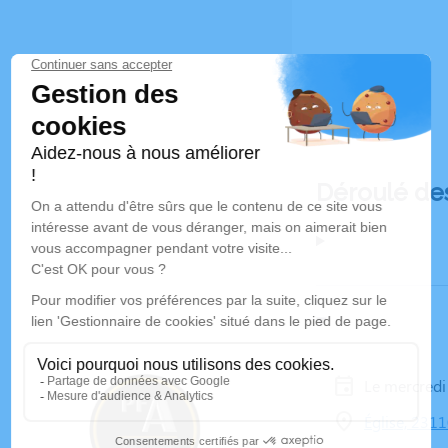
Déroulé de
Le mercred
Église, 231