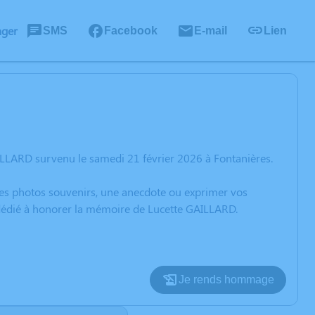
ager
SMS
Facebook
E-mail
Lien
ILLARD survenu le samedi 21 février 2026 à Fontanières.
 des photos souvenirs, une anecdote ou exprimer vos
n dédié à honorer la mémoire de Lucette GAILLARD.
Je rends hommage