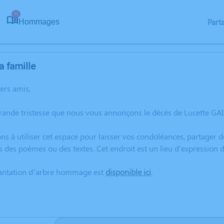
11
Part
Hommages
a famille
hers amis,
rande tristesse que nous vous annonçons le décès de Lucette GA
ns à utiliser cet espace pour laisser vos condoléances, partager
s des poèmes ou des textes. Cet endroit est un lieu d'expressio
lantation d’arbre hommage est
disponible ici
.