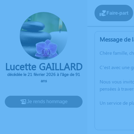
Faire-part
Message de l
Chère famille, c
Lucette GAILLARD
C’est avec une g
décédée le 21 février 2026 à l'âge de 91
ans
Nous vous invito
pensées à traver
Je rends hommage
Un service de p