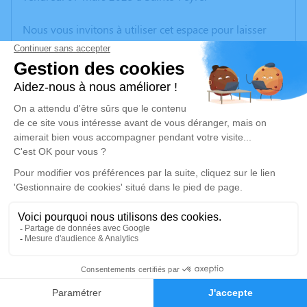
Nous vous invitons à utiliser cet espace pour laisser
vos condoléances, partager des photos souvenirs, une
anecdote ou exprimer vos pensées à travers des
poèmes ou des textes. Cet endroit est un lieu
d'expression dédié à honorer la mémoire de Laurent
DUSSAT.
Un service de plantation d’arbre hommage est
disponible ici
.
Je rends hommage
Cérémonie civile
Ce service se déroulera dans l'intimité familiale
29
Faire-part
Hommages
Je rends hommage