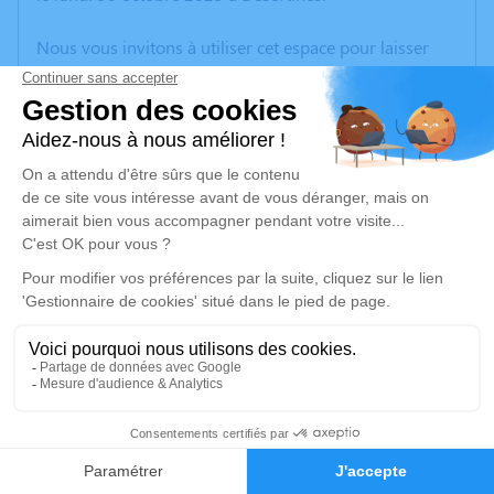
Nous vous invitons à utiliser cet espace pour laisser
vos condoléances, partager des photos souvenirs, une
anecdote ou exprimer vos pensées à travers des
poèmes ou des textes. Cet endroit est un lieu
d'expression dédié à honorer la mémoire de Laurence
COUTURIER.
Un service de plantation d’arbre hommage est
disponible ici
.
Je rends hommage
Cérémonie religieuse
samedi 04 novembre 2023 à 10h00
12
Église de Viersat
23170 Viersat
Faire-part
Hommages