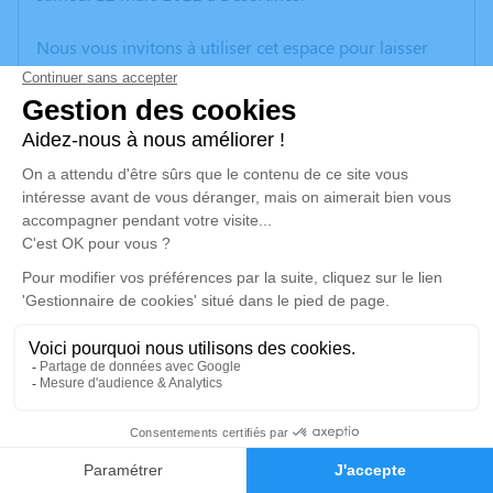
Nous vous invitons à utiliser cet espace pour laisser
vos condoléances, partager des photos souvenirs, une
anecdote ou exprimer vos pensées à travers des
poèmes ou des textes. Cet endroit est un lieu
d'expression dédié à honorer la mémoire de Jeanne
MAYOUX.
Un service de plantation d’arbre hommage est
disponible ici
.
Je rends hommage
Cérémonie religieuse
mercredi 16 mars 2022 à 10h30
1
Église de Chambon-sur-Voueize
23170 Chambon-sur-Voueize
Faire-part
Hommages