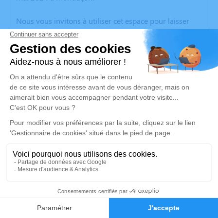
Nous vous invitons à utiliser cet espace pour laisser
vos condoléances, partager des photos souvenirs, une
anecdote ou exprimer vos pensées à travers des
poèmes ou des textes. Cet endroit est un lieu
d'expression dédié à honorer la mémoire de Jean
NORE.
Un service de plantation d’arbre hommage est
disponible ici
.
Je rends hommage
Cérémonie civile
mardi 04 juin 2024 à 14h00
2
Crématorium de Montluçon de Domérat
68 Avenue Ambroise Croizat
Faire-part
Hommages
03410 Domérat