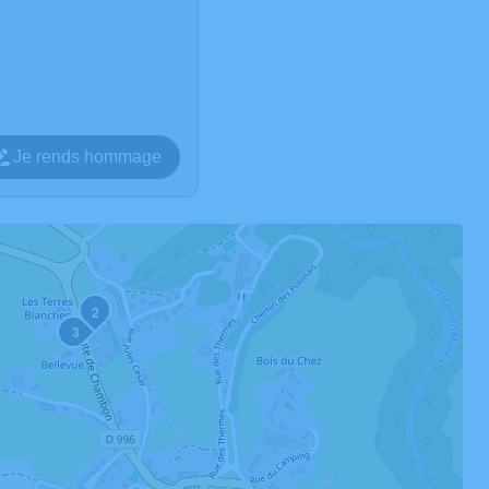
Je rends hommage
2
3