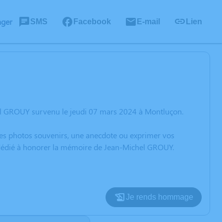
ager
SMS
Facebook
E-mail
Lien
el GROUY survenu le jeudi 07 mars 2024 à Montluçon.
 des photos souvenirs, une anecdote ou exprimer vos
n dédié à honorer la mémoire de Jean-Michel GROUY.
Je rends hommage