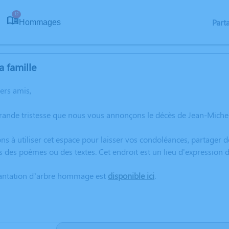
12
Part
Hommages
a famille
hers amis,
grande tristesse que nous vous annonçons le décès de Jean-Mich
ns à utiliser cet espace pour laisser vos condoléances, partager
s des poèmes ou des textes. Cet endroit est un lieu d'expressio
lantation d’arbre hommage est
disponible ici
.