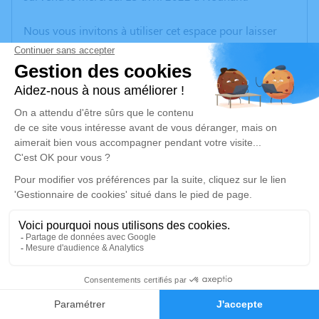
Nous vous invitons à utiliser cet espace pour laisser
vos condoléances, partager des photos souvenirs, une
anecdote ou exprimer vos pensées à travers des
poèmes ou des textes. Cet endroit est un lieu
d'expression dédié à honorer la mémoire de Jean-
Louis VAN-ASSCHE.
Un service de plantation d’arbre hommage est
disponible ici
.
Je rends hommage
Crémation
mercredi 27 avril 2022 à 14h00
1
Crématorium du Grand Guéret d'Ajain
Route de Guéret
Faire-part
Hommages
23380 Ajain