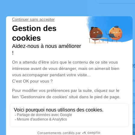
Déroulé de
Les inform
Activez une aler
Recevoir une aler
Je veux êtr