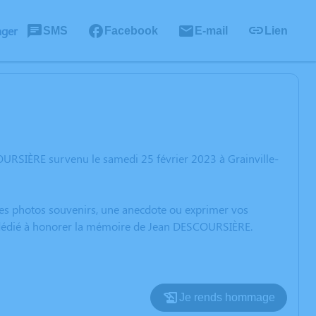
ager
SMS
Facebook
E-mail
Lien
URSIÈRE survenu le samedi 25 février 2023 à Grainville-
 des photos souvenirs, une anecdote ou exprimer vos
on dédié à honorer la mémoire de Jean DESCOURSIÈRE.
Je rends hommage