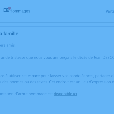
Part
Hommages
0
a famille
hers amis,
grande tristesse que nous vous annonçons le décès de Jean DESCO
ns à utiliser cet espace pour laisser vos condoléances, partager
s des poèmes ou des textes. Cet endroit est un lieu d'expressi
lantation d’arbre hommage est
disponible ici
.