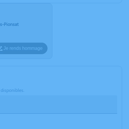
ès-Pionsat
Je rends hommage
 disponibles.