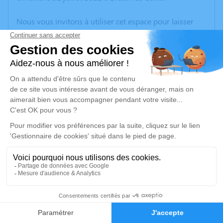
Nous vous invitons à utiliser cet espace pour laisser
vos condoléances, partager des photos souvenirs, une
anecdote ou exprimer vos pensées à travers des
poèmes ou des textes. Cet endroit est un lieu
d'expression dédié à honorer la mémoire de Jacques
VICTOR.
Un service de plantation d’arbre hommage est
disponible ici
.
Je rends hommage
Cérémonie religieuse
vendredi 05 août 2022 à 10h30
2
Église de Saint-Julien-la-Genête
23110 Saint-Julien-la-Genête
Faire-part
Hommages