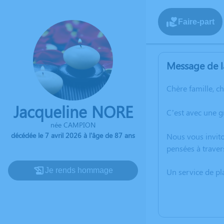
Faire-part
Message de l
Chère famille, c
Jacqueline NORE
C’est avec une g
née CAMPION
décédée le 7 avril 2026 à l'âge de 87 ans
Nous vous invito
pensées à traver
Je rends hommage
Un service de p