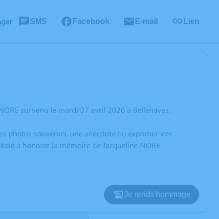
ager
SMS
Facebook
E-mail
Lien
NORE survenu le mardi 07 avril 2026 à Bellenaves.
 des photos souvenirs, une anecdote ou exprimer vos
n dédié à honorer la mémoire de Jacqueline NORE.
Je rends hommage