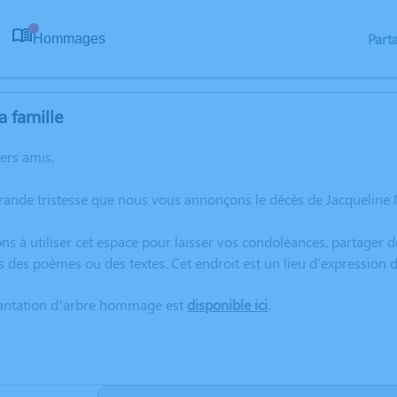
Part
Hommages
0
a famille
hers amis,
rande tristesse que nous vous annonçons le décès de Jacqueline 
ns à utiliser cet espace pour laisser vos condoléances, partager
s des poèmes ou des textes. Cet endroit est un lieu d'expressio
lantation d’arbre hommage est
disponible ici
.