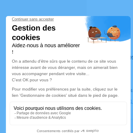
Déroulé de
Le mardi 1
Église, 231