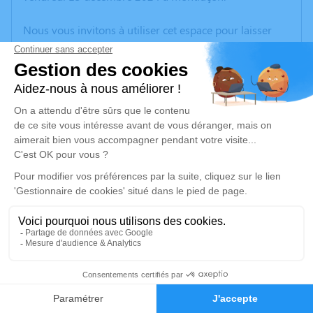
Nous vous invitons à utiliser cet espace pour laisser
vos condoléances, partager des photos souvenirs, une
anecdote ou exprimer vos pensées à travers des
poèmes ou des textes. Cet endroit est un lieu
d'expression dédié à honorer la mémoire de Jacqueline
MAGNIER.
Un service de plantation d’arbre hommage est
disponible ici
.
Je rends hommage
Cérémonie religieuse
mercredi 18 décembre 2024 à 14h30
5
Église de Viersat
23170 Viersat
Faire-part
Hommages