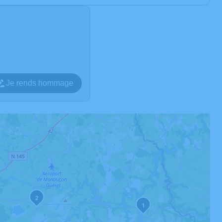
Je rends hommage
2
1