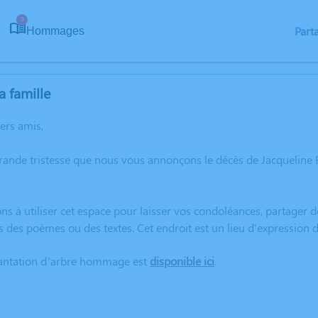
3
Part
Hommages
a famille
hers amis,
grande tristesse que nous vous annonçons le décès de Jacquelin
ns à utiliser cet espace pour laisser vos condoléances, partager
s des poèmes ou des textes. Cet endroit est un lieu d'expressio
lantation d’arbre hommage est
disponible ici
.