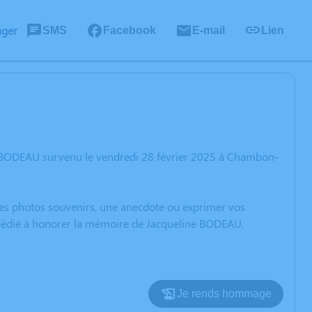
ager
SMS
Facebook
E-mail
Lien
e BODEAU survenu le vendredi 28 février 2025 à Chambon-
 des photos souvenirs, une anecdote ou exprimer vos
n dédié à honorer la mémoire de Jacqueline BODEAU.
Je rends hommage