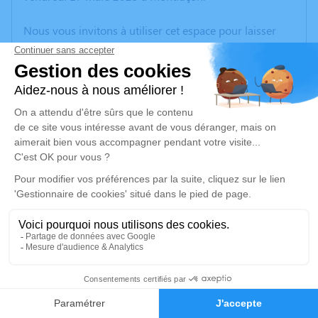
Nous vous invitons à utiliser cet espace pour laisser
vos condoléances, partager des photos souvenirs, une
anecdote ou exprimer vos pensées à travers des
poèmes ou des textes. Cet endroit est un lieu
d'expression dédié à honorer la mémoire d’Hélène
CHICON.
Un service de plantation d’arbre hommage est
disponible ici
.
Je rends hommage
Cérémonie religieuse
mercredi 22 mars 2023 à 10h30
7
Église de Évaux-les-Bains
23110 Évaux-les-Bains
Faire-part
Hommages