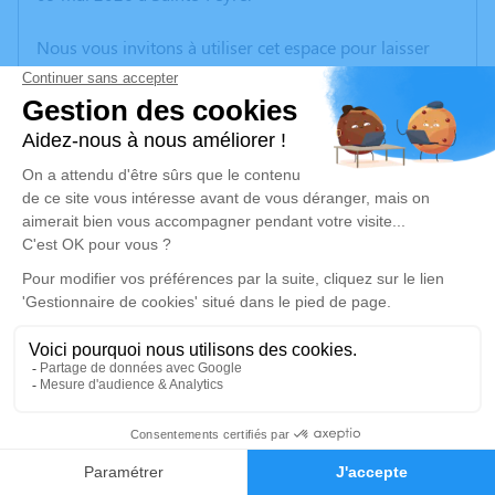
Nous vous invitons à utiliser cet espace pour laisser
vos condoléances, partager des photos souvenirs, une
anecdote ou exprimer vos pensées à travers des
poèmes ou des textes. Cet endroit est un lieu
d'expression dédié à honorer la mémoire de Guy
JAMOT.
Un service de plantation d’arbre hommage est
disponible ici
.
Je rends hommage
Cérémonie religieuse
mercredi 13 mai 2026 à 14h55
24
Église de Saint-Priest
23110 Saint-Priest
Faire-part
Hommages