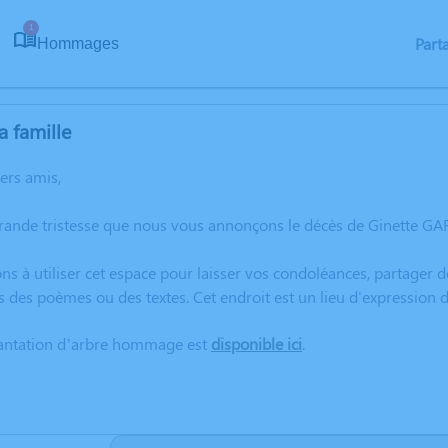
1
Part
Hommages
a famille
hers amis,
rande tristesse que nous vous annonçons le décès de Ginette GAR
ns à utiliser cet espace pour laisser vos condoléances, partager
s des poèmes ou des textes. Cet endroit est un lieu d'expression
lantation d’arbre hommage est
disponible ici
.