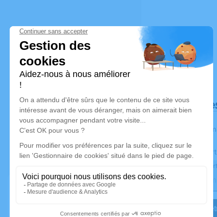
Déroulé de
Les inform
Activez une aler
Recevoir une aler
Je veux êtr