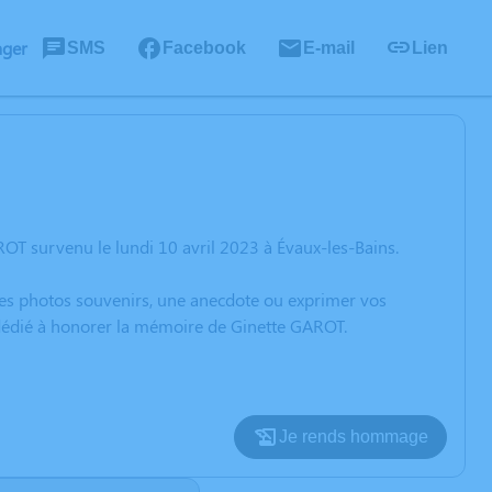
ager
SMS
Facebook
E-mail
Lien
OT survenu le lundi 10 avril 2023 à Évaux-les-Bains.
 des photos souvenirs, une anecdote ou exprimer vos
 dédié à honorer la mémoire de Ginette GAROT.
Je rends hommage