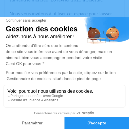
Nous vous invitons à utiliser cet espace pour laisser
vos condoléances, partager des photos souvenirs, une
anecdote ou exprimer vos pensées à travers des
poèmes ou des textes. Cet endroit est un lieu
d'expression dédié à honorer la mémoire de Gilberte
CHANDUMONT.
Un service de plantation d’arbre hommage est
disponible ici
.
Je rends hommage
Cérémonie religieuse
lundi 03 mars 2025 à 14h30
4
Église de Évaux-les-Bains
23110 Évaux-les-Bains
Faire-part
Hommages