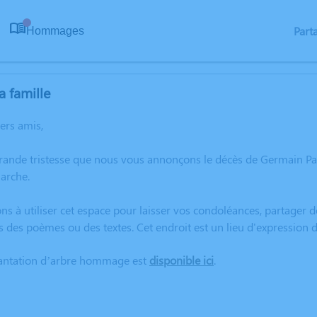
Part
Hommages
0
a famille
hers amis,
rande tristesse que nous vous annonçons le décès de Germain Pa
arche.
ns à utiliser cet espace pour laisser vos condoléances, partager
s des poèmes ou des textes. Cet endroit est un lieu d'expressi
lantation d’arbre hommage est
disponible ici
.