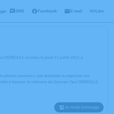
ager
SMS
Facebook
E-mail
Lien
ul DERBOULE survenu le jeudi 15 juillet 2021 à
 des photos souvenirs, une anecdote ou exprimer vos
on dédié à honorer la mémoire de Germain Paul DERBOULE.
Je rends hommage