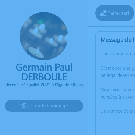
Faire-part
Message de l
Chère famille, c
Germain Paul
C’est avec une g
DERBOULE
Bellegarde-en-M
décédé le 15 juillet 2021 à l'âge de 90 ans
Nous vous invito
pensées à traver
Je rends hommage
Un service de p