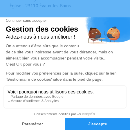
Église - 23110 Évaux-les-Bains.
A partir de 16h30, un verre de l'amitié sera offert en la
mémoire de Gérard au restaurant Le DAMIER à
Fontanières.
Un service de plantation d’arbre hommage est
disponible ici
.
Je rends hommage
Cérémonie religieuse
vendredi 29 juillet 2022 à 15h00
Église de Évaux-les-Bains
23110 Évaux-les-Bains
6
Faire-part
Hommages
Je rends hommage