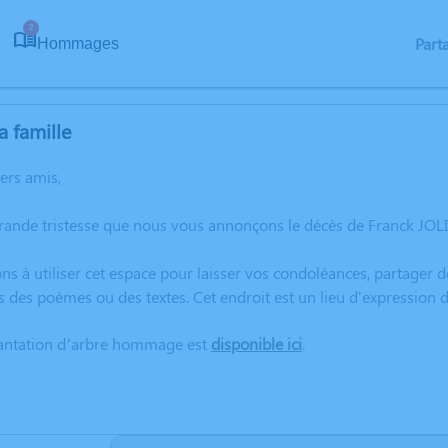
2
Part
Hommages
a famille
hers amis,
rande tristesse que nous vous annonçons le décès de Franck JOL
ns à utiliser cet espace pour laisser vos condoléances, partager
s des poèmes ou des textes. Cet endroit est un lieu d'expressio
lantation d’arbre hommage est
disponible ici
.