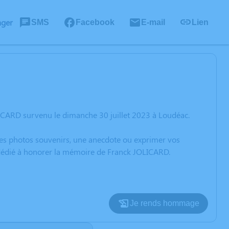
ager
SMS
Facebook
E-mail
Lien
ICARD survenu le dimanche 30 juillet 2023 à Loudéac.
 des photos souvenirs, une anecdote ou exprimer vos
n dédié à honorer la mémoire de Franck JOLICARD.
Je rends hommage