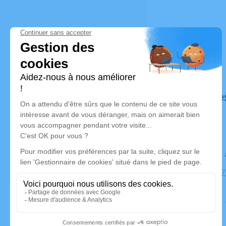
Déroulé de
Le lundi 0
Église, 231