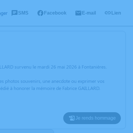
ager
SMS
Facebook
E-mail
Lien
ILLARD survenu le mardi 26 mai 2026 à Fontanières.
 des photos souvenirs, une anecdote ou exprimer vos
 dédié à honorer la mémoire de Fabrice GAILLARD.
Je rends hommage