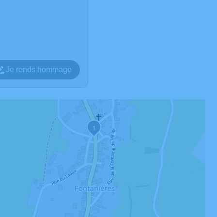
Je rends hommage
1