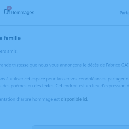
18
Part
Hommages
a famille
hers amis,
grande tristesse que nous vous annonçons le décès de Fabrice GA
ns à utiliser cet espace pour laisser vos condoléances, partager
s des poèmes ou des textes. Cet endroit est un lieu d'expression
lantation d’arbre hommage est
disponible ici
.