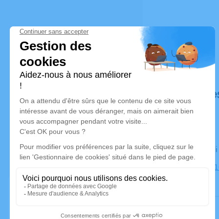
Déroulé de
Le vendred
Église, 231