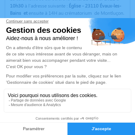
10h30
à l'adresse suivante :
Église - 23110 Évaux-les-
Bains et
ensuite à 14H au crématorium de Montluçon.
Selon sa volonté, ni fleur , ni plaque.
Vous pouvez partager le souvenir d'un moment passé
avec elle dans la rubrique "Hommages".
Merci de votre soutien.
Un service de plantation d’arbre hommage est
disponible ici
.
Je rends hommage
Cérémonie religieuse
lundi 21 février 2022 à 10h30
Église de Évaux-les-Bains
22
23110 Évaux-les-Bains
Faire-part
Hommages