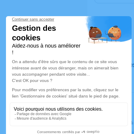
Déroulé de
Le mercred
Église, 231