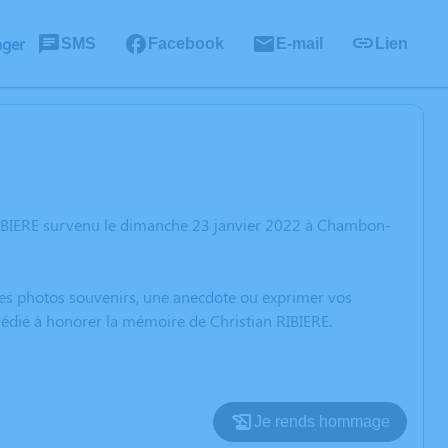
ager
SMS
Facebook
E-mail
Lien
 RIBIERE survenu le dimanche 23 janvier 2022 à Chambon-
 des photos souvenirs, une anecdote ou exprimer vos
dédié à honorer la mémoire de Christian RIBIERE.
Je rends hommage